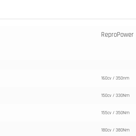
ReproPower
160cv / 350nm
150cv / 330Nm
155cv / 350Nm
180cv / 380Nm