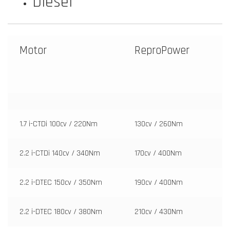
Diesel
Motor
ReproPower
1.7 i-CTDi 100cv / 220Nm
130cv / 260Nm
2.2 i-CTDi 140cv / 340Nm
170cv / 400Nm
2.2 i-DTEC 150cv / 350Nm
190cv / 400Nm
2.2 i-DTEC 180cv / 380Nm
210cv / 430Nm