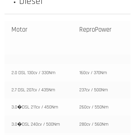
Diesel
Motor
ReproPower
2.0 DSL 130cv / 330Nm
160cv / 370Nm
2.7 DSL 207cv / 435Nm
237cv / 500Nm
3.0�DSL 211cv / 450Nm
260cv / 550Nm
3.0�DSL 240cv / 500Nm
280cv / 560Nm