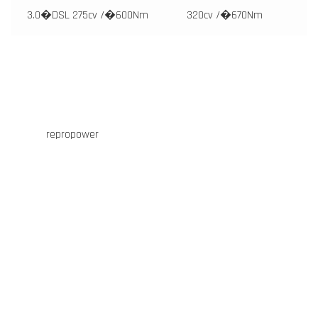
3.0�DSL 275cv /�600Nm
320cv /�670Nm
repropower