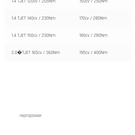
1.4 TJET 120cv / 205Nm
150cv / 250Nm
1.4 TJET 140cv / 230Nm
170cv / 280Nm
1.4 TJET 150cv / 230Nm
180cv / 280Nm
2.0�TJET 165cv / 360Nm
195cv / 400Nm
repropower