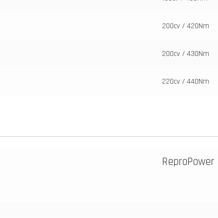
200cv / 420Nm
200cv / 430Nm
220cv / 440Nm
ReproPower