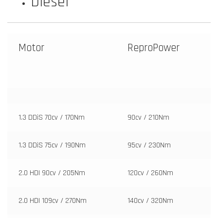
Diesel
Motor
ReproPower
1.3 DDiS 70cv / 170Nm
90cv / 210Nm
1.3 DDiS 75cv / 190Nm
95cv / 230Nm
2.0 HDI 90cv / 205Nm
120cv / 260Nm
2.0 HDI 109cv / 270Nm
140cv / 320Nm