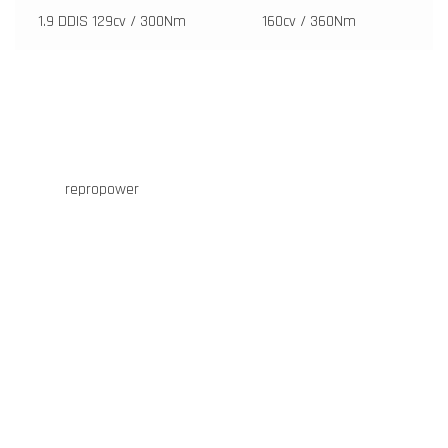
1.9 DDIS 129cv / 300Nm
160cv / 360Nm
repropower