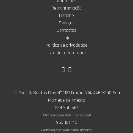
Sobre nós
Reprogramação
Detalhe
Serviços
Contactos
Loja
Política de privacidade
Livro de reclamações
Fil Park, R. Santos Dias Nº 1121 Fração N14, 4465-255 São
Mamede de Infesta
229 950 687
Chamada para rede fixa nacional
965 121 142
Chamada para rede móvel nacional