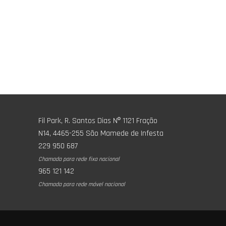
Fil Park, R. Santos Dias Nº 1121 Fração
N14, 4465-255 São Mamede de Infesta
229 950 687
Chamada para rede fixa nacional
965 121 142
Chamada para rede móvel nacional