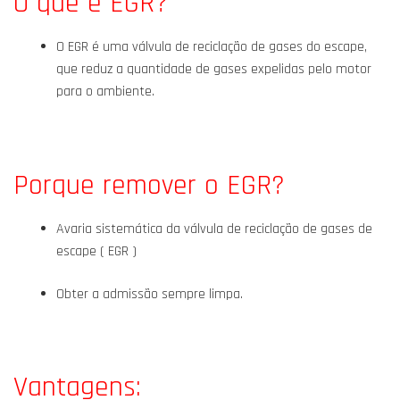
O que é EGR?
O EGR é uma válvula de reciclação de gases do escape,
que reduz a quantidade de gases expelidas pelo motor
para o ambiente.
Porque remover o EGR?
Avaria sistemática da válvula de reciclação de gases de
escape ( EGR )
Obter a admissão sempre limpa.
Vantagens: