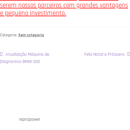
serem nossos parceiros com grandes vantagens
e pequeno investimento.
Categoria:
Sem categoria
Navegação
Artigo
Artigo
Atualização Máquina de
Feliz Natal e Próspero
anterior:
seguinte:
Diagnóstico BMW ISID
de
artigos
repropower