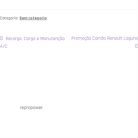
Categoria:
Sem categoria
Navegação
Artigo
Artigo
Promoção Cartão Renault Laguna
Recarga, Carga e Manutenção
anterior:
seguinte:
A/C
de
artigos
repropower