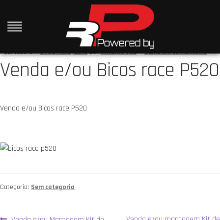
Publicado em
31 de Maio, 2015
por
António Vaz
—
Deixe um comentário
Venda e/ou Bicos race P520
Venda e/ou Bicos race P520
Categoria:
Sem categoria
Artigo
Artigo
Venda e/ou montagem Kit de
Venda e/ou Montagem Kit de