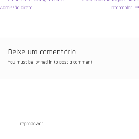
Navegação
anterior:
seguinte:
Admissão direta
Intercooler
de
artigos
Deixe um comentário
You must be logged in to post a comment.
repropower